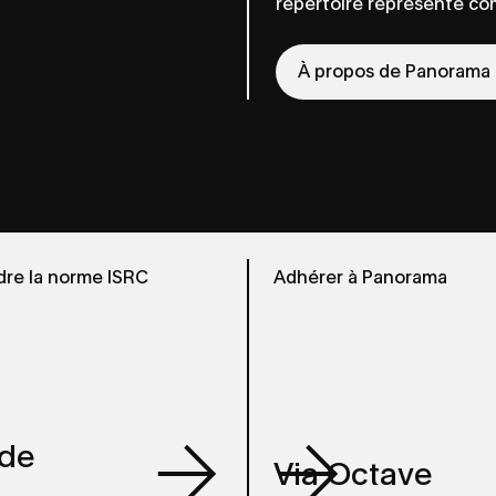
répertoire représenté com
À propos de Panorama
re la norme ISRC
re la norme ISRC
Adhérer à Panorama
Adhérer à Panorama
ode
ode
Via Octave
Via Octave